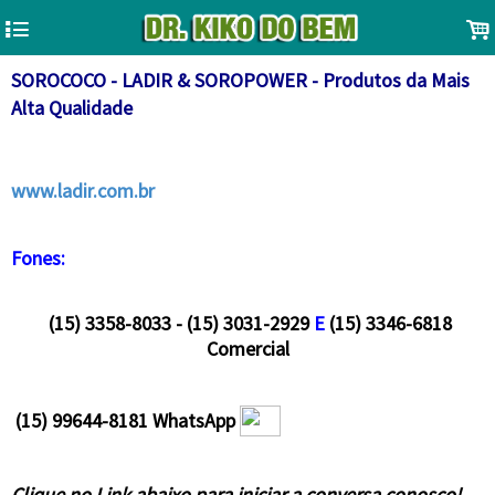
4
.
SOROCOCO - LADIR & SOROPOWER - Produtos da Mais
Alta Qualidade
www.ladir.com.br
Fones:
(15) 3358-8033 - (15) 3031-2929
E
(15) 3346-6818
Comercial
(15) 99644-8181 WhatsApp
Clique no Link abaixo para iniciar a conversa conosco!