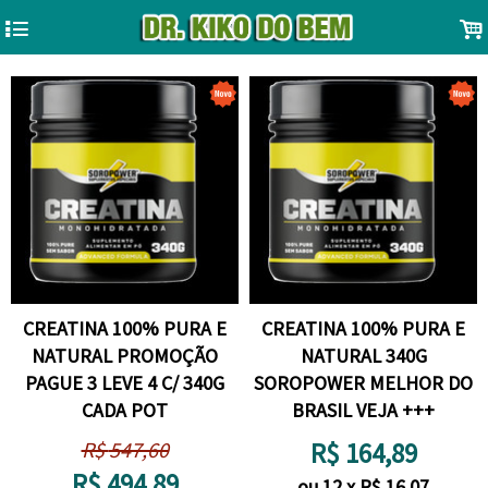
4
.
CREATINA 100% PURA E
CREATINA 100% PURA E
NATURAL PROMOÇÃO
NATURAL 340G
PAGUE 3 LEVE 4 C/ 340G
SOROPOWER MELHOR DO
CADA POT
BRASIL VEJA +++
R$
547,60
R$
164,89
R$
494,89
ou
12
x
R$
16,07