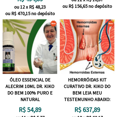
ou R$
156,65
no depósito
ou
12
x
R$
48,23
ou R$
470,15
no depósito
ÓLEO ESSENCIAL DE
HEMORRÓIDAS KIT
ALECRIM 10ML DR. KIKO
CURATIVO DR. KIKO DO
DO BEM 100% PURO E
BEM LEIA MEU
NATURAL
TESTEMUNHO ABAIXO:
R$
54,89
R$
637,89