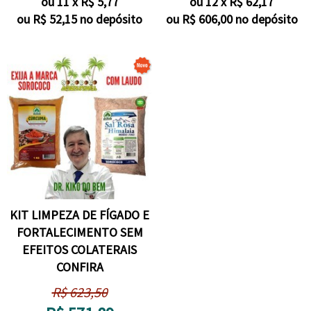
ou
11
x
R$
5,77
ou
12
x
R$
62,17
ou R$
52,15
no depósito
ou R$
606,00
no depósito
KIT LIMPEZA DE FÍGADO E
FORTALECIMENTO SEM
EFEITOS COLATERAIS
CONFIRA
R$
623,50