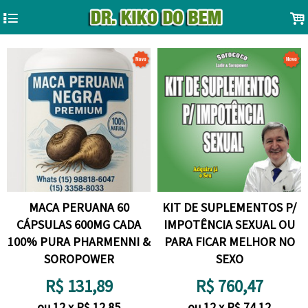
4
.
MACA PERUANA 60
KIT DE SUPLEMENTOS P/
CÁPSULAS 600MG CADA
IMPOTÊNCIA SEXUAL OU
100% PURA PHARMENNI &
PARA FICAR MELHOR NO
SOROPOWER
SEXO
R$
131,89
R$
760,47
ou
12
x
R$
12,85
ou
12
x
R$
74,12