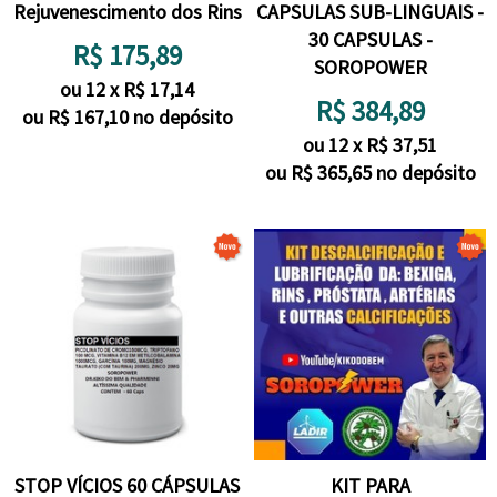
Rejuvenescimento dos Rins
CAPSULAS SUB-LINGUAIS -
30 CAPSULAS -
R$
175,89
SOROPOWER
ou
12
x
R$
17,14
R$
384,89
ou R$
167,10
no depósito
ou
12
x
R$
37,51
ou R$
365,65
no depósito
STOP VÍCIOS 60 CÁPSULAS
KIT PARA