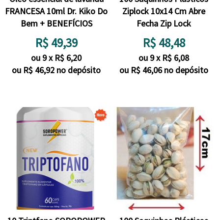
FRANCESA 10ml Dr. Kiko Do
Ziplock 10x14 Cm Abre
Bem + BENEFÍCIOS
Fecha Zip Lock
R$
49,39
R$
48,48
ou
9
x
R$
6,20
ou
9
x
R$
6,08
ou R$
46,92
no depósito
ou R$
46,06
no depósito