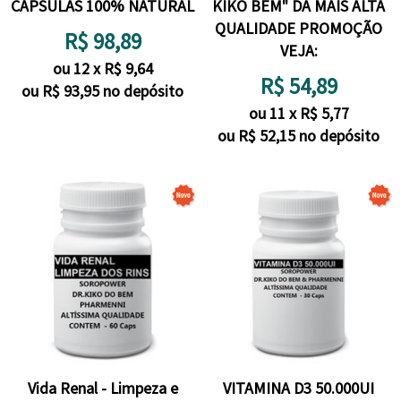
CÁPSULAS 100% NATURAL
KIKO BEM" DA MAIS ALTA
QUALIDADE PROMOÇÃO
R$
98,89
VEJA:
ou
12
x
R$
9,64
R$
54,89
ou R$
93,95
no depósito
ou
11
x
R$
5,77
ou R$
52,15
no depósito
Vida Renal - Limpeza e
VITAMINA D3 50.000UI