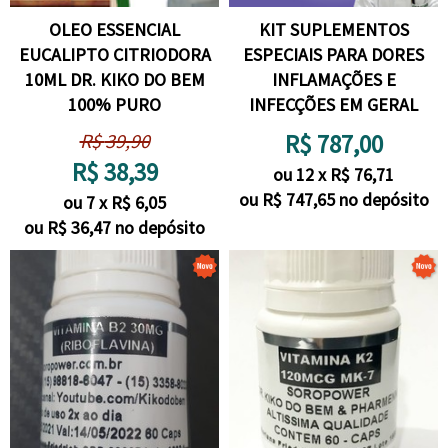
OLEO ESSENCIAL
KIT SUPLEMENTOS
EUCALIPTO CITRIODORA
ESPECIAIS PARA DORES
10ML DR. KIKO DO BEM
INFLAMAÇÕES E
100% PURO
INFECÇÕES EM GERAL
R$
39,90
R$
787,00
R$
38,39
ou
12
x
R$
76,71
ou R$
747,65
no depósito
ou
7
x
R$
6,05
ou R$
36,47
no depósito