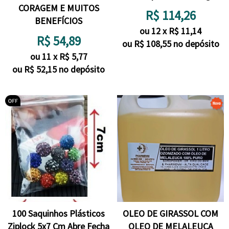
CORAGEM E MUITOS
R$
114,26
BENEFÍCIOS
ou
12
x
R$
11,14
R$
54,89
ou R$
108,55
no depósito
ou
11
x
R$
5,77
ou R$
52,15
no depósito
100 Saquinhos Plásticos
OLEO DE GIRASSOL COM
Ziplock 5x7 Cm Abre Fecha
OLEO DE MELALEUCA