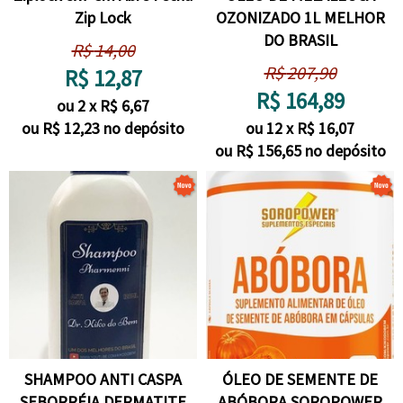
Zip Lock
OZONIZADO 1L MELHOR
DO BRASIL
R$
14,00
R$
207,90
R$
12,87
R$
164,89
ou
2
x
R$
6,67
ou R$
12,23
no depósito
ou
12
x
R$
16,07
ou R$
156,65
no depósito
SHAMPOO ANTI CASPA
ÓLEO DE SEMENTE DE
SEBORRÉIA DERMATITE
ABÓBORA SOROPOWER