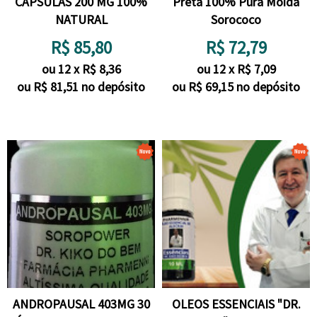
CÁPSULAS 200 MG 100%
Preta 100% Pura Moída
NATURAL
Sorococo
R$
85,80
R$
72,79
ou
12
x
R$
8,36
ou
12
x
R$
7,09
ou R$
81,51
no depósito
ou R$
69,15
no depósito
ANDROPAUSAL 403MG 30
OLEOS ESSENCIAIS "DR.