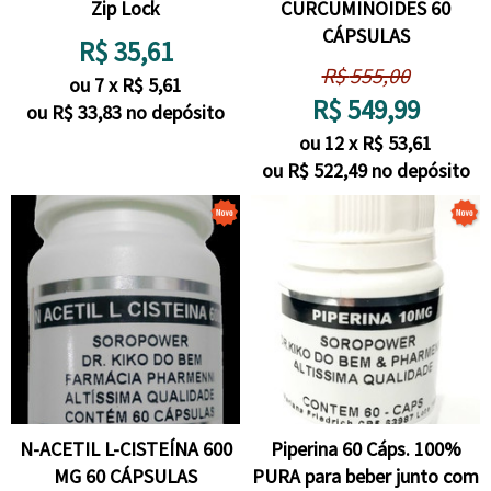
Zip Lock
CURCUMINOIDES 60
CÁPSULAS
R$
35,61
R$
555,00
ou
7
x
R$
5,61
R$
549,99
ou R$
33,83
no depósito
ou
12
x
R$
53,61
ou R$
522,49
no depósito
N-ACETIL L-CISTEÍNA 600
Piperina 60 Cáps. 100%
MG 60 CÁPSULAS
PURA para beber junto com