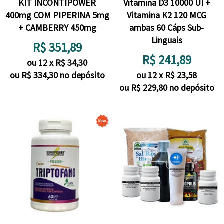
KIT INCONTIPOWER
Vitamina D3 10000 UI +
400mg COM PIPERINA 5mg
Vitamina K2 120 MCG
+ CAMBERRY 450mg
ambas 60 Cáps Sub-
Linguais
R$
351,89
R$
241,89
ou
12
x
R$
34,30
ou R$
334,30
no depósito
ou
12
x
R$
23,58
ou R$
229,80
no depósito