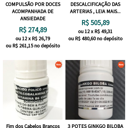
COMPULSÃO POR DOCES
DESCALCIFICAÇÃO DAS
ACOMPANHADA DE
ARTERIAS , LEIA MAIS...
ANSIEDADE
R$
505,89
R$
274,89
ou
12
x
R$
49,31
ou
12
x
R$
26,79
ou R$
480,60
no depósito
ou R$
261,15
no depósito
Fim dos Cabelos Brancos
3 POTES GINKGO BILOBA