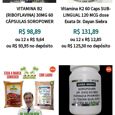
VITAMINA B2
Vitamina K2 60 Caps SUB-
(RIBOFLAVINA) 30MG 60
LINGUAL 120 MCG dose
CÁPSULAS SOROPOWER
Exata Dr. Dayan Siebra
R$
98,89
R$
131,89
ou
12
x
R$
9,64
ou
12
x
R$
12,85
ou R$
93,95
no depósito
ou R$
125,30
no depósito