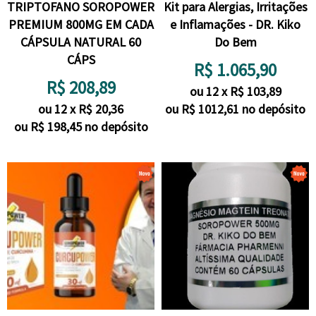
TRIPTOFANO SOROPOWER
Kit para Alergias, Irritações
PREMIUM 800MG EM CADA
e Inflamações - DR. Kiko
CÁPSULA NATURAL 60
Do Bem
CÁPS
R$
1.065,90
R$
208,89
ou
12
x
R$
103,89
ou
12
x
R$
20,36
ou R$
1012,61
no depósito
ou R$
198,45
no depósito