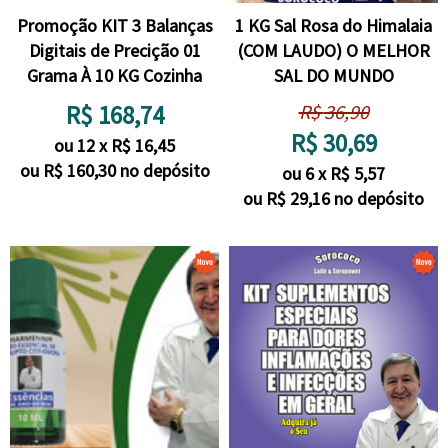
Promoção KIT 3 Balanças
1 KG Sal Rosa do Himalaia
Digitais de Precição 01
(COM LAUDO) O MELHOR
Grama À 10 KG Cozinha
SAL DO MUNDO
R$
168,74
R$
36,90
R$
30,69
ou
12
x
R$
16,45
ou R$
160,30
no depósito
ou
6
x
R$
5,57
ou R$
29,16
no depósito