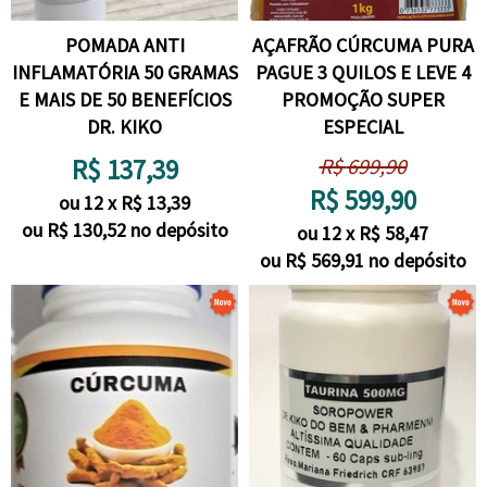
POMADA ANTI
AÇAFRÃO CÚRCUMA PURA
INFLAMATÓRIA 50 GRAMAS
PAGUE 3 QUILOS E LEVE 4
E MAIS DE 50 BENEFÍCIOS
PROMOÇÃO SUPER
DR. KIKO
ESPECIAL
R$
137,39
R$
699,90
R$
599,90
ou
12
x
R$
13,39
ou R$
130,52
no depósito
ou
12
x
R$
58,47
ou R$
569,91
no depósito