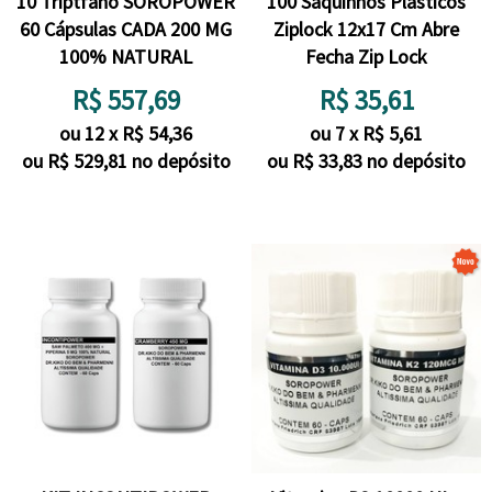
10 Triptfano SOROPOWER
100 Saquinhos Plásticos
60 Cápsulas CADA 200 MG
Ziplock 12x17 Cm Abre
100% NATURAL
Fecha Zip Lock
R$
557,69
R$
35,61
ou
12
x
R$
54,36
ou
7
x
R$
5,61
ou R$
529,81
no depósito
ou R$
33,83
no depósito