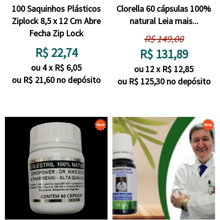
100 Saquinhos Plásticos
Clorella 60 cápsulas 100%
Ziplock 8,5 x 12 Cm Abre
natural Leia mais...
Fecha Zip Lock
R$
149,00
R$
22,74
R$
131,89
ou
4
x
R$
6,05
ou
12
x
R$
12,85
ou R$
21,60
no depósito
ou R$
125,30
no depósito