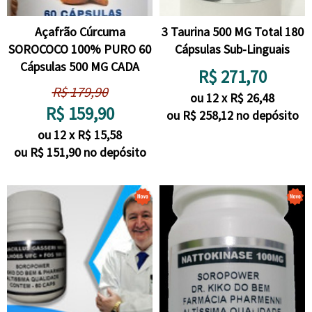
Açafrão Cúrcuma
3 Taurina 500 MG Total 180
SOROCOCO 100% PURO 60
Cápsulas Sub-Linguais
Cápsulas 500 MG CADA
R$
271,70
R$
179,90
ou
12
x
R$
26,48
R$
159,90
ou R$
258,12
no depósito
ou
12
x
R$
15,58
ou R$
151,90
no depósito