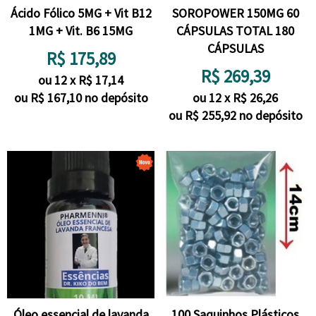
Ácido Fólico 5MG + Vit B12
SOROPOWER 150MG 60
1MG + Vit. B6 15MG
CÁPSULAS TOTAL 180
CÁPSULAS
R$
175,89
R$
269,39
ou
12
x
R$
17,14
ou R$
167,10
no depósito
ou
12
x
R$
26,26
ou R$
255,92
no depósito
Óleo essencial de lavanda
100 Saquinhos Plásticos