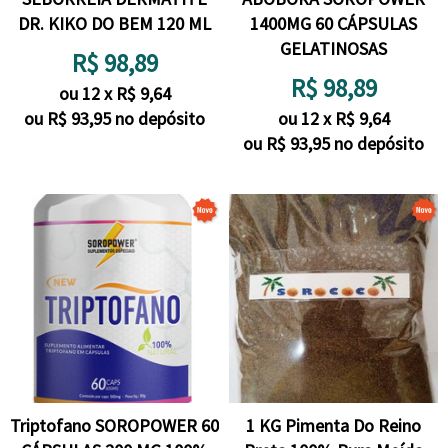
DR. KIKO DO BEM 120 ML
1400MG 60 CÁPSULAS
GELATINOSAS
R$
98,89
R$
98,89
ou
12
x
R$
9,64
ou R$
93,95
no depósito
ou
12
x
R$
9,64
ou R$
93,95
no depósito
Triptofano SOROPOWER 60
1 KG Pimenta Do Reino