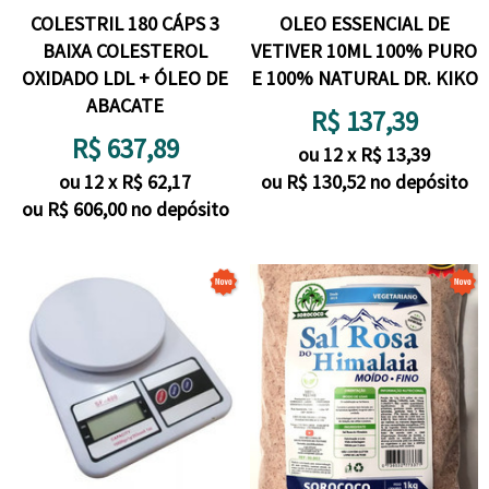
COLESTRIL 180 CÁPS 3
OLEO ESSENCIAL DE
BAIXA COLESTEROL
VETIVER 10ML 100% PURO
OXIDADO LDL + ÓLEO DE
E 100% NATURAL DR. KIKO
ABACATE
R$
137,39
R$
637,89
ou
12
x
R$
13,39
ou
12
x
R$
62,17
ou R$
130,52
no depósito
ou R$
606,00
no depósito