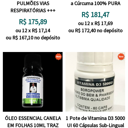
PULMÕES VIAS
a Cúrcuma 100% PURA
RESPIRATÓRIAS +++
R$
181,47
R$
175,89
ou
12
x
R$
17,69
ou
12
x
R$
17,14
ou R$
172,40
no depósito
ou R$
167,10
no depósito
ÓLEO ESSENCIAL CANELA
1 Pote de Vitamina D3 5000
EM FOLHAS 10ML TRAZ
UI 60 Cápsulas Sub-Lingual