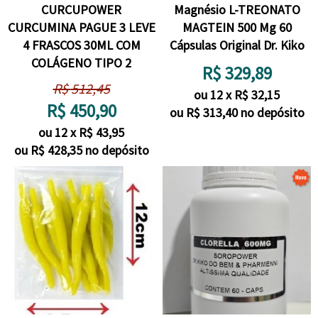
CURCUPOWER
Magnésio L-TREONATO
CURCUMINA PAGUE 3 LEVE
MAGTEIN 500 Mg 60
4 FRASCOS 30ML COM
Cápsulas Original Dr. Kiko
COLÁGENO TIPO 2
R$
329,89
R$
512,45
ou
12
x
R$
32,15
R$
450,90
ou R$
313,40
no depósito
ou
12
x
R$
43,95
ou R$
428,35
no depósito