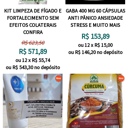
KIT LIMPEZA DE FÍGADO E
GABA 400 MG 60 CÁPSULAS
FORTALECIMENTO SEM
ANTI PÂNICO ANSIEDADE
EFEITOS COLATERAIS
STRESS E MUITO MAIS
CONFIRA
R$
153,89
R$
623,50
ou
12
x
R$
15,00
R$
571,89
ou R$
146,20
no depósito
ou
12
x
R$
55,74
ou R$
543,30
no depósito