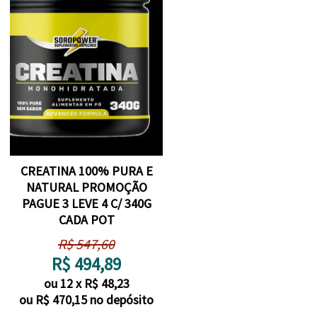
CREATINA 100% PURA E
NATURAL PROMOÇÃO
PAGUE 3 LEVE 4 C/ 340G
CADA POT
R$
547,60
R$
494,89
ou
12
x
R$
48,23
ou R$
470,15
no depósito