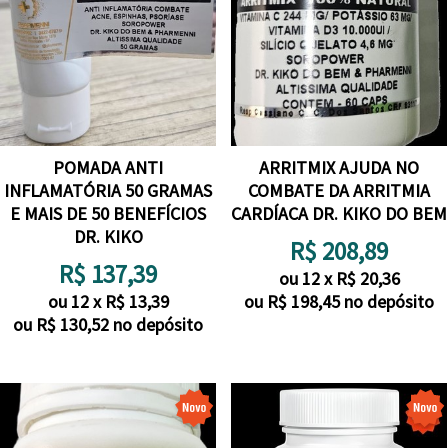
POMADA ANTI
ARRITMIX AJUDA NO
INFLAMATÓRIA 50 GRAMAS
COMBATE DA ARRITMIA
E MAIS DE 50 BENEFÍCIOS
CARDÍACA DR. KIKO DO BEM
DR. KIKO
R$
208,89
R$
137,39
ou
12
x
R$
20,36
ou
12
x
R$
13,39
ou R$
198,45
no depósito
ou R$
130,52
no depósito