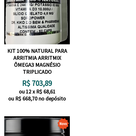
KIT 100% NATURAL PARA
ARRITMIA ARRITMIX
ÔMEGA3 MAGNÉSIO
TRIPLICADO
R$
703,89
ou
12
x
R$
68,61
ou R$
668,70
no depósito