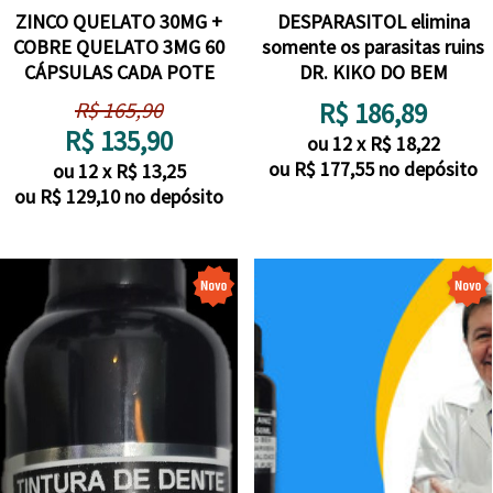
ZINCO QUELATO 30MG +
DESPARASITOL elimina
COBRE QUELATO 3MG 60
somente os parasitas ruins
CÁPSULAS CADA POTE
DR. KIKO DO BEM
R$
165,90
R$
186,89
R$
135,90
ou
12
x
R$
18,22
ou R$
177,55
no depósito
ou
12
x
R$
13,25
ou R$
129,10
no depósito