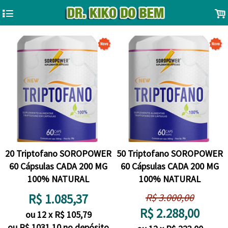
4
.
20 Triptofano SOROPOWER
50 Triptofano SOROPOWER
60 Cápsulas CADA 200 MG
60 Cápsulas CADA 200 MG
100% NATURAL
100% NATURAL
R$
1.085,37
R$
3.000,00
R$
2.288,00
ou
12
x
R$
105,79
ou R$
1031,10
no depósito