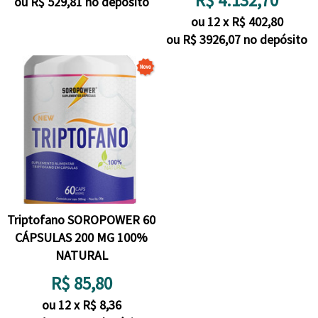
R$
4.132,70
ou R$
529,81
no depósito
ou
12
x
R$
402,80
ou R$
3926,07
no depósito
Triptofano SOROPOWER 60
CÁPSULAS 200 MG 100%
NATURAL
R$
85,80
ou
12
x
R$
8,36