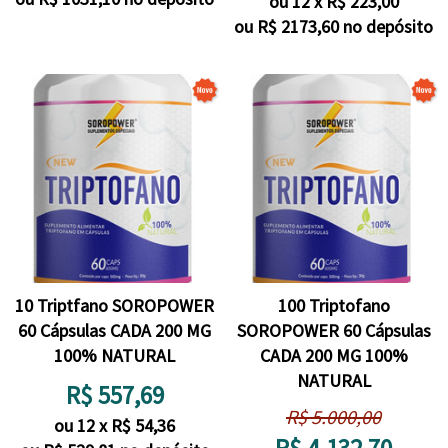
ou
12
x
R$
223,00
ou R$
2173,60
no depósito
10 Triptfano SOROPOWER
100 Triptofano
60 Cápsulas CADA 200 MG
SOROPOWER 60 Cápsulas
100% NATURAL
CADA 200 MG 100%
NATURAL
R$
557,69
R$
5.000,00
ou
12
x
R$
54,36