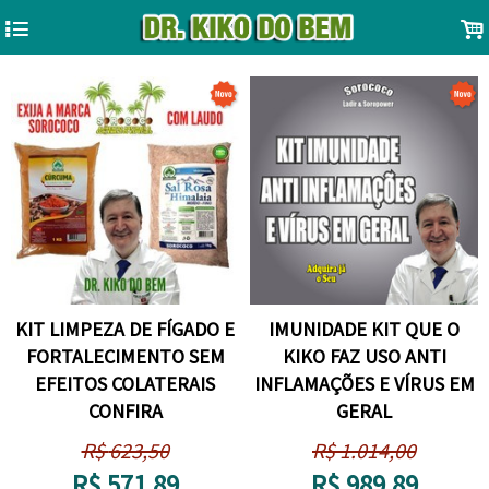
4
.
KIT LIMPEZA DE FÍGADO E
IMUNIDADE KIT QUE O
FORTALECIMENTO SEM
KIKO FAZ USO ANTI
EFEITOS COLATERAIS
INFLAMAÇÕES E VÍRUS EM
CONFIRA
GERAL
R$
623,50
R$
1.014,00
R$
571,89
R$
989,89