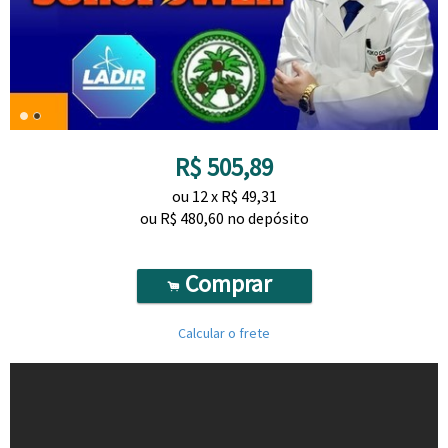
R$
505,89
ou
12
x
R$
49,31
ou R$
480,60
no depósito
Comprar
.
Calcular o frete