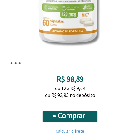
R$
98,89
ou
12
x
R$
9,64
ou R$
93,95
no depósito
Comprar
.
Calcular o frete