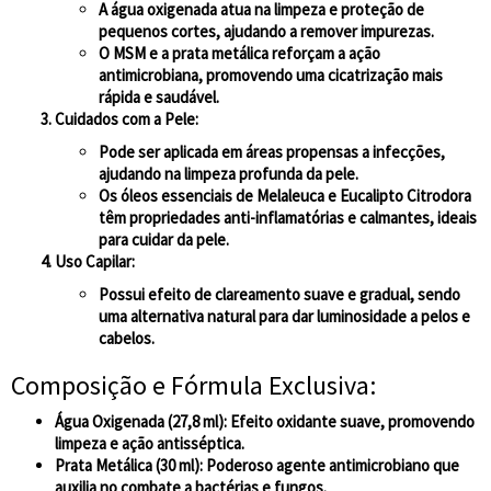
A água oxigenada atua na limpeza e proteção de
pequenos cortes, ajudando a remover impurezas.
O MSM e a prata metálica reforçam a ação
antimicrobiana, promovendo uma cicatrização mais
rápida e saudável.
Cuidados com a Pele
:
Pode ser aplicada em áreas propensas a infecções,
ajudando na limpeza profunda da pele.
Os óleos essenciais de Melaleuca e Eucalipto Citrodora
têm propriedades anti-inflamatórias e calmantes, ideais
para cuidar da pele.
Uso Capilar
:
Possui efeito de clareamento suave e gradual, sendo
uma alternativa natural para dar luminosidade a pelos e
cabelos.
Composição e Fórmula Exclusiva:
Água Oxigenada (27,8 ml)
: Efeito oxidante suave, promovendo
limpeza e ação antisséptica.
Prata Metálica (30 ml)
: Poderoso agente antimicrobiano que
auxilia no combate a bactérias e fungos.