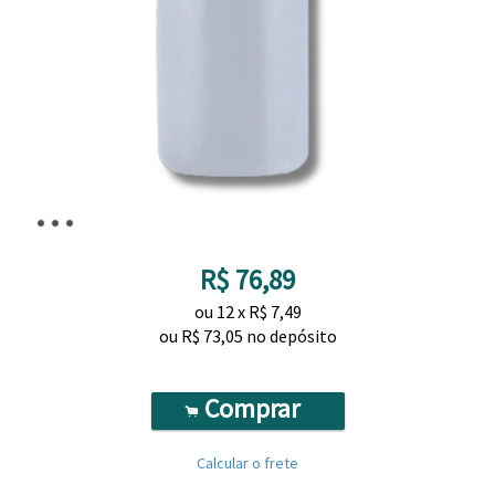
R$
76,89
ou
12
x
R$
7,49
ou R$
73,05
no depósito
Comprar
.
Calcular o frete