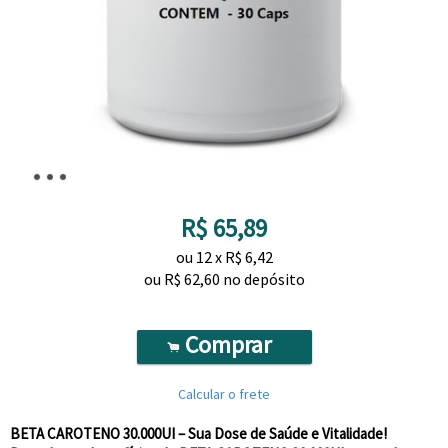
R$
65,89
ou
12
x
R$
6,42
ou R$
62,60
no depósito
Comprar
.
Calcular o frete
BETA CAROTENO 30.000UI – Sua Dose de Saúde e Vitalidade!