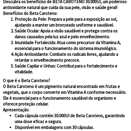
Descubra os benefícios de
BETA CAROTENO 30.000UI
, um poderoso
antioxidante natural que cuida da sua pele, visão e saúde geral!
Benefícios do Beta Caroteno:
Proteção da Pele:
Prepara a pele para a exposição ao sol,
ajudando a manter um bronzeado uniforme e saudável.
Saúde Ocular:
Apoia a visão saudável e protege contra os
danos causados pela luz azul e pelo envelhecimento.
Imunidade Fortalecida:
Atua como precursor da Vitamina A,
essencial para o funcionamento do sistema imunológico.
Ação Antioxidante:
Combate os radicais livres, ajudando a
retardar o envelhecimento precoce.
Saúde Capilar e Unhas:
Contribui para o fortalecimento e
vitalidade.
O que é o Beta Caroteno?
O Beta Caroteno é um pigmento natural encontrado em frutas e
vegetais, que o corpo converte em
Vitamina A
conforme necessário.
Ele é essencial para o funcionamento saudável do organismo e
oferece proteção celular.
Apresentação:
Cada cápsula contém
30.000UI
de Beta Caroteno, garantindo
uma dose eficaz e segura.
Disponível em embalagens com
30 cápsulas
.