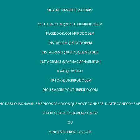
SIGA-ME NAS REDES SOCIAIS:
YOUTUBE.COM/@DOUTORKIKODOBEM
FACEBOOK.COM/KIKODOBEM
INSTAGRAM @KIKODOBEM
INSTAGRAM 2 @KIKODOBEMSAUDE
INSTAGRAM 3 @FARMACIAPHARMENNI
KWAI @DR.KIKO
TIKTOK @DR.KIKODOBEM
DIGITE ASSIM: YOUTUBEKIKO.COM
NG DAS LOJAS HAVAN E MÉDICOS FAMOSOS QUE VOCÊ CONHECE. DIGITE CONFORME ABA
REFERENCIASKIKODOBEM.COM.BR
OU
MINHASREFERENCIAS.COM