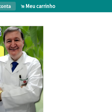
Meu carrinho
conta
.