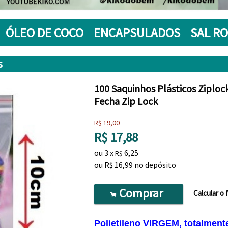
ÓLEO DE COCO
ENCAPSULADOS
SAL R
s
100 Saquinhos Plásticos Ziplo
Fecha Zip Lock
R$
19,00
R$
17,88
ou
3
x
6,25
R$
ou R$
16,99
no depósito
Comprar
Calcular o 
.
Polietileno VIRGEM, totalment