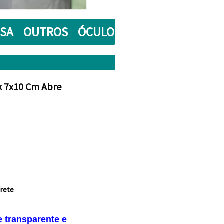
OSA
OUTROS
ÓCULOS
ESPECIAIS
CROT
ck 7x10 Cm Abre
frete
e transparente e