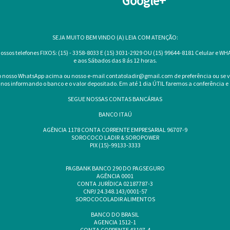
Google+
SEJA MUITO BEM VINDO (A) LEIA COM ATENÇÃO:
sos telefones FIXOS: (15) - 3358-8033 E (15) 3031-2929 OU (15) 99644-8181 Celular e WH
e aos Sábados das 8 ás 12 horas.
 o nosso WhatsApp acima ou nosso e-mail
contatoladir@gmail.com
de preferência ou se 
e-nos informando o banco e o valor depositado. Em até 1 dia ÚTIL faremos a conferência
SEGUE NOSSAS CONTAS BANCÁRIAS
BANCO ITAÚ
AGÊNCIA 1178 CONTA CORRENTE EMPRESARIAL 96707-9
SOROCOCO LADIR & SOROPOWER
PIX (15)-99133-3333
PAGBANK BANCO 290 DO PAGSEGURO
AGÊNCIA 0001
CONTA JURÍDICA 02187787-3
CNPJ 24.348.143/0001-57
SOROCOCOLADIR ALIMENTOS
BANCO DO BRASIL
AGENCIA 1512-1
CONTA CORRENTE 43197-4