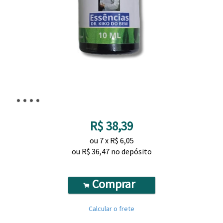
R$
38,39
ou
7
x
R$
6,05
ou R$
36,47
no depósito
Comprar
.
Calcular o frete