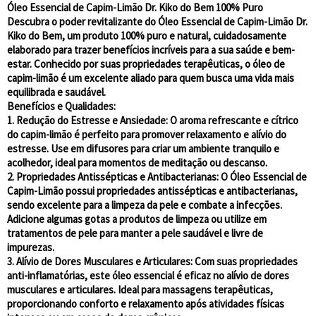
Óleo Essencial de Capim-Limão Dr. Kiko do Bem 100% Puro
Descubra o poder revitalizante do Óleo Essencial de Capim-Limão Dr.
Kiko do Bem, um produto 100% puro e natural, cuidadosamente
elaborado para trazer benefícios incríveis para a sua saúde e bem-
estar. Conhecido por suas propriedades terapêuticas, o óleo de
capim-limão é um excelente aliado para quem busca uma vida mais
equilibrada e saudável.
Benefícios e Qualidades:
1. Redução do Estresse e Ansiedade:
O aroma refrescante e cítrico
do capim-limão é perfeito para promover relaxamento e alívio do
estresse. Use em difusores para criar um ambiente tranquilo e
acolhedor, ideal para momentos de meditação ou descanso.
2. Propriedades Antissépticas e Antibacterianas:
O Óleo Essencial de
Capim-Limão possui propriedades antissépticas e antibacterianas,
sendo excelente para a limpeza da pele e combate a infecções.
Adicione algumas gotas a produtos de limpeza ou utilize em
tratamentos de pele para manter a pele saudável e livre de
impurezas.
3. Alívio de Dores Musculares e Articulares:
Com suas propriedades
anti-inflamatórias, este óleo essencial é eficaz no alívio de dores
musculares e articulares. Ideal para massagens terapêuticas,
proporcionando conforto e relaxamento após atividades físicas