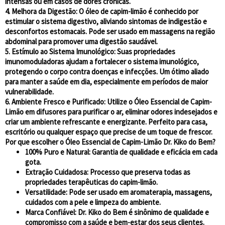
intensas ou em casos de dores crônicas.
4. Melhora da Digestão:
O óleo de capim-limão é conhecido por
estimular o sistema digestivo, aliviando sintomas de indigestão e
desconfortos estomacais. Pode ser usado em massagens na região
abdominal para promover uma digestão saudável.
5. Estímulo ao Sistema Imunológico:
Suas propriedades
imunomoduladoras ajudam a fortalecer o sistema imunológico,
protegendo o corpo contra doenças e infecções. Um ótimo aliado
para manter a saúde em dia, especialmente em períodos de maior
vulnerabilidade.
6. Ambiente Fresco e Purificado:
Utilize o Óleo Essencial de Capim-
Limão em difusores para purificar o ar, eliminar odores indesejados e
criar um ambiente refrescante e energizante. Perfeito para casa,
escritório ou qualquer espaço que precise de um toque de frescor.
Por que escolher o Óleo Essencial de Capim-Limão Dr. Kiko do Bem?
100% Puro e Natural:
Garantia de qualidade e eficácia em cada
gota.
Extração Cuidadosa:
Processo que preserva todas as
propriedades terapêuticas do capim-limão.
Versatilidade:
Pode ser usado em aromaterapia, massagens,
cuidados com a pele e limpeza do ambiente.
Marca Confiável:
Dr. Kiko do Bem é sinônimo de qualidade e
compromisso com a saúde e bem-estar dos seus clientes.